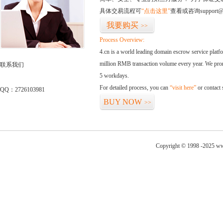
具体交易流程可
“点击这里”
查看或咨询support@
我要购买
>>
Process Overview:
4.cn is a world leading domain escrow service plat
million RMB transaction volume every year. We promi
联系我们
5 workdays.
For detailed process, you can
“visit here”
or contact
QQ：2726103981
BUY NOW
>>
Copyright © 1998 -2025 ww