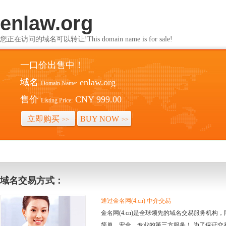
enlaw.org
您正在访问的域名可以转让!This domain name is for sale!
一口价出售中！
域名
enlaw.org
Domain Name:
售价
CNY 999.00
Listing Price:
立即购买
BUY NOW
>>
>>
域名交易方式：
通过金名网(4.cn) 中介交易
金名网(4.cn)是全球领先的域名交易服务机
简单、安全、专业的第三方服务！ 为了保证交